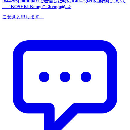
[#44296] multipartで送信した時のRails/cgi.rbの動作について
— "KOSEKI Kengo" <kengo@...>
こせきと申します。