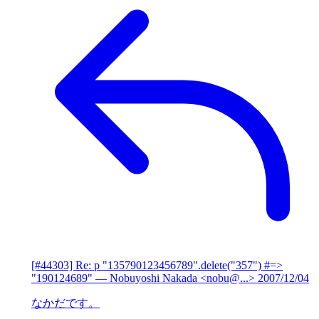
[#44303] Re: p "135790123456789".delete("357") #=>
"190124689"
— Nobuyoshi Nakada <nobu@...>
2007/12/04
なかだです。