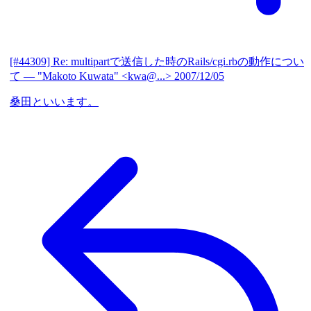
[#44309] Re: multipartで送信した時のRails/cgi.rbの動作につい
て
— "Makoto Kuwata" <kwa@...>
2007/12/05
桑田といいます。