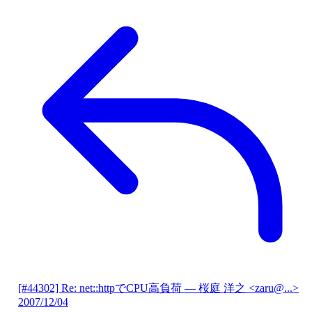
[#44302] Re: net::httpでCPU高負荷
— 桜庭 洋之 <zaru@...>
2007/12/04