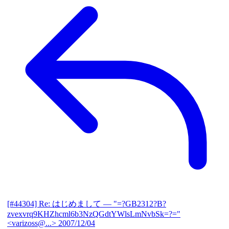
[#44304] Re: はじめまして
— "=?GB2312?B?
zvexvrq9KHZhcml6b3NzQGdtYWlsLmNvbSk=?="
<varizoss@...>
2007/12/04