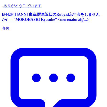
ありがとうございます
[#44294] [ANN] 東京/関東近辺のRubyist忘年会をしません
か?
— "MOROHASHI Kyosuke" <moronatural@...>
各位