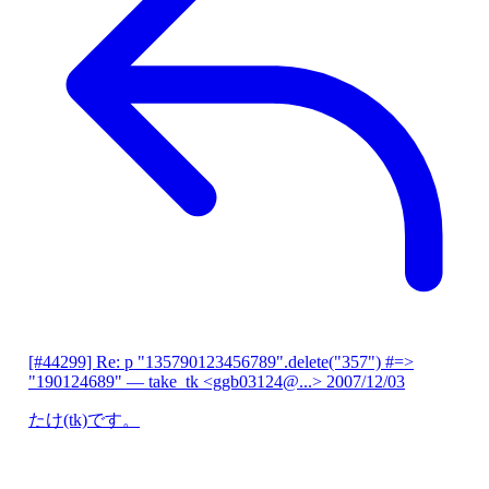
[#44299] Re: p "135790123456789".delete("357") #=>
"190124689"
— take_tk <ggb03124@...>
2007/12/03
たけ(tk)です。