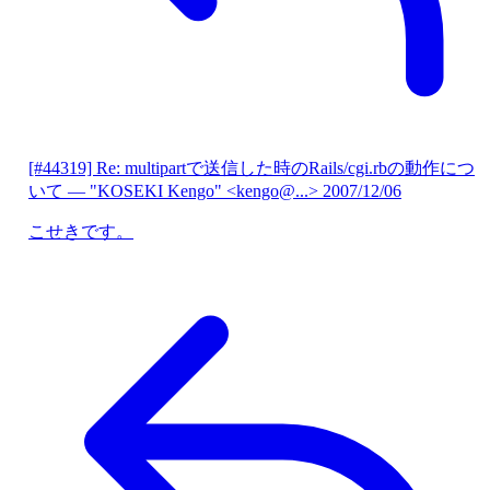
[#44319] Re: multipartで送信した時のRails/cgi.rbの動作につ
いて
— "KOSEKI Kengo" <kengo@...>
2007/12/06
こせきです。