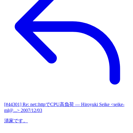
[#44301] Re: net::httpでCPU高負荷
— Hiroyuki Seike <seike-
ml@...>
2007/12/03
清家です。