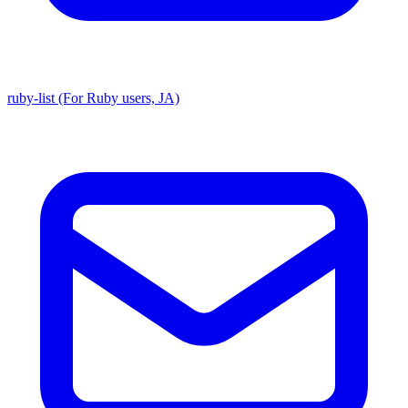
ruby-list (For Ruby users, JA)