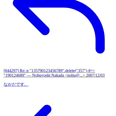
[#44297] Re: p "135790123456789".delete("357") #=>
"190124689"
— Nobuyoshi Nakada <nobu@...>
2007/12/03
なかだです。